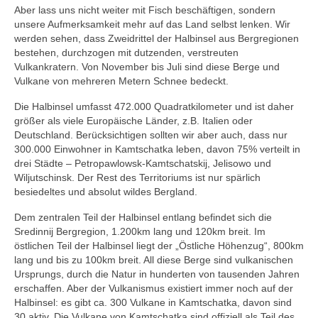
Aber lass uns nicht weiter mit Fisch beschäftigen, sondern
unsere Aufmerksamkeit mehr auf das Land selbst lenken. Wir
werden sehen, dass Zweidrittel der Halbinsel aus Bergregionen
bestehen, durchzogen mit dutzenden, verstreuten
Vulkankratern. Von November bis Juli sind diese Berge und
Vulkane von mehreren Metern Schnee bedeckt.
Die Halbinsel umfasst 472.000 Quadratkilometer und ist daher
größer als viele Europäische Länder, z.B. Italien oder
Deutschland. Berücksichtigen sollten wir aber auch, dass nur
300.000 Einwohner in Kamtschatka leben, davon 75% verteilt in
drei Städte – Petropawlowsk-Kamtschatskij, Jelisowo und
Wiljutschinsk. Der Rest des Territoriums ist nur spärlich
besiedeltes und absolut wildes Bergland.
Dem zentralen Teil der Halbinsel entlang befindet sich die
Sredinnij Bergregion, 1.200km lang und 120km breit. Im
östlichen Teil der Halbinsel liegt der „Östliche Höhenzug“, 800km
lang und bis zu 100km breit. All diese Berge sind vulkanischen
Ursprungs, durch die Natur in hunderten von tausenden Jahren
erschaffen. Aber der Vulkanismus existiert immer noch auf der
Halbinsel: es gibt ca. 300 Vulkane in Kamtschatka, davon sind
30 aktiv. Die Vulkane von Kamtschatka sind offiziell als Teil des